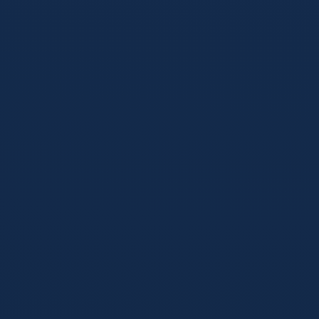
进入
准备好了？
优先从赛程锁定场次，再进入直播入口完成观看跳转。
先看赛程
→
最新赛事资讯
关注球队动态、比赛前瞻与重要消息，帮助你更好安排观赛与
关注焦点。
查看全部资讯
→