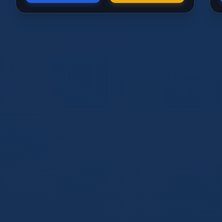
今日观赛建议
先查赛程锁定开球时间，再从直播入口选择平台；比赛进行中
可同步查看实时比分与战报。
在线直播
汇总可用观看入口与清晰度建议
→
直播平台指南
了解常见平台观看方式与入口
→
赛事资讯
前瞻、动态与重要信息汇总
→
提示
本站为信息聚合与跳转服务，实际播放由第三方平台提供；请
以对应平台的可用性与规则为准。
不做重复弹窗，不强制下载
以快速到达为目标
核心入口：直播、赛程、比分
按“查时间 → 选入口 → 看比分”的路径完成观赛闭环，减少来