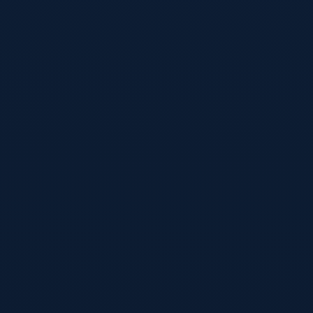
衔能否轻松迎来开门红？
卫冕冠军阿根廷首秀迎战北欧劲旅瑞典，各大机构一致开出让
一球深盘。梅西中路渗透或成破敌关键，阿根廷能否顺利全取
三分？
阅读详情
→
常见问题（观看与跳转）
围绕“2026世界杯直播、在线观看、赛程、高清视频入口”等需
求，整理最常见的使用疑问。
本站提供直接播放吗？
+
如何最快找到今天要看的比赛？
+
为什么同一场比赛会有多个入口？
+
需要帮助或反馈链接问题？
如遇到入口失效或页面无法打开，可通过邮件联系支持。我们
会尽快核查并更新。