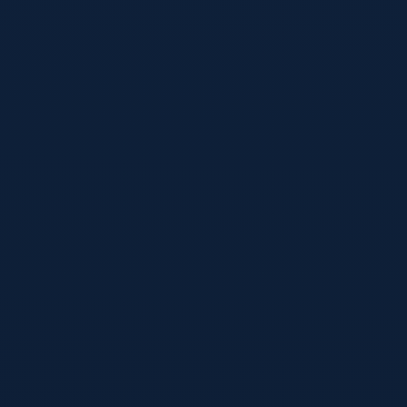
体育专题
2026-06-14 07:05:22
2026世界杯G组风云：比利时对决埃及，首战即是