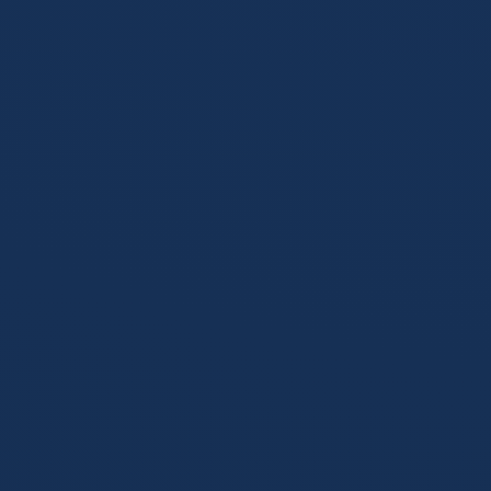
回搜索成本。
直播聚合
2026世界杯在线直播
汇总可用观看入口，按清晰度与打开方式做提示，减少试错时
间。
打开直播页
直接跳转观看
→
时间表
赛程表（北京时间）
小组赛到决赛的日期与开球时间集中展示，便于收藏与安排观
赛。
查看赛程
一键跳转
→
进行中
实时比分与战报