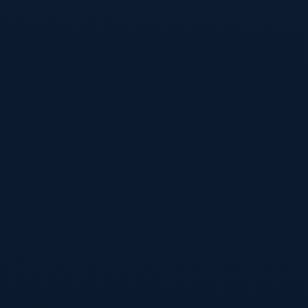
直接跳转观看入口
→
先看赛程表
通过跳转链接访问第三方页面（rel="nofollow"）。
26
2026世界杯直播网
聚合世界杯赛事直播入口、赛程与比分信息，帮助您更快找到
可靠的观赛路径与更新。
快速进入直播
查看平台指南
导航
首页
在线直播
赛程表
直播平台
实时比分
赛事资讯
合作与信任
kaiyun体育
↗
开云平台
↗
华体会手机端
↗
华体会体育官网
↗
满冠体育
↗