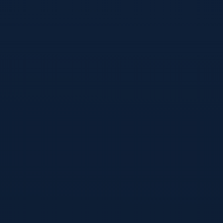
分水岭
2026年世界杯G组战火即将燃起。新老交替的“欧洲红魔”比利
时遭遇擅长反击的“法老王”埃及，这场首轮碰撞将直接决定小
组的晋级走向。
阅读详情
→