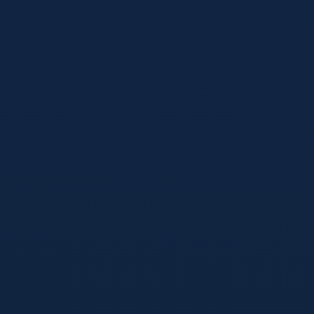
阅读详情
→