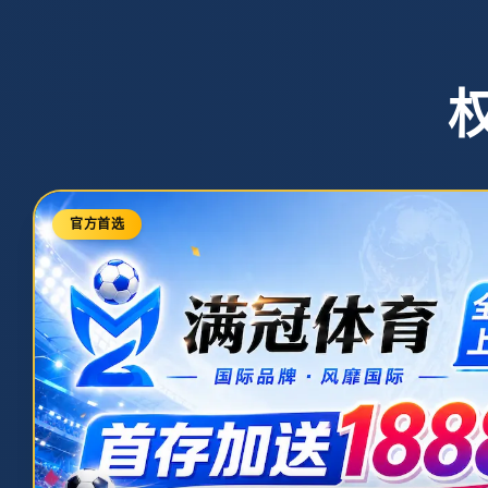
26
2026世界杯直播网
首页
在线直播
赛程表
直播平台
实时比分
更多
▾
进入直播
开赛提醒
直播
打开菜单
≡
2026世界杯直播网
·
高清入口 · 赛程 · 比分
2026世界杯直播：在线观看入口 + 赛程
表 + 实时比分一站直达
我们汇总可用的赛事直播入口与主流转播平台指引，提供北京
时间赛程查询与比分信息，让你快速找到想看的场次并完成跳
转观看。
立即进入直播入口
→
查看赛程表（北京时间）
实时比分与战
报
主打功能
高清直播跳转聚合
一键直达观看页
查询效率