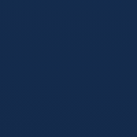
按“赛程—入口—比分”的使用路径组织内容，更好找。
移动端友好
手机上快速点开入口、跳转观看、同步比分，不繁琐。
平台指引
提供平台页面与入口说明，便于选择合适的观看方式。
热门关键词覆盖
围绕“直播 / 在线观看 / 赛程 / 高清入口”组织页面信息。
2026世界杯直播入口
打开
2026世界杯赛程表
查看
世界杯在线观看指南
了解
世界杯比分直播