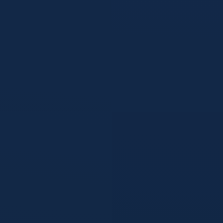
体育知识
2026-07-08 07:06:48
从零开始看懂欧洲赔率和亚洲盘口区别：概念、玩
法与判断逻辑全解析
本文围绕“欧洲赔率和亚洲盘口区别”展开，用定义、对比表和
案例拆解的方式，帮助新手理解欧洲赔率是什么意思、亚洲盘
口是什么意思，以及两者在表达比赛强弱、结果判定和数字逻
辑上的不同。全文仅作术语与机制科普，不构成任何投注建
议。
阅读详情
→