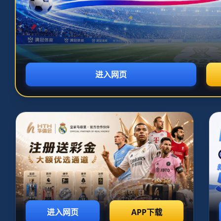
赛程快速检索
按阶段/日期查看
观赛节奏
比分与结果汇总
追踪关键场次