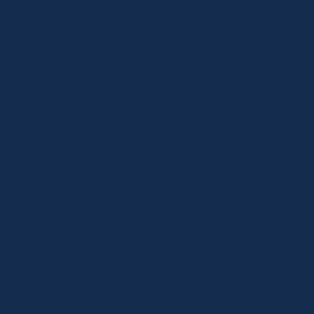
把关键页面加入书签
赛程、直播、比分，3个入口随时可用。
为什么用本站看 2026世界杯直播？
面向“搜索发现 → 点击跳转观看”的场景，我们把常用信息集
中在首页：直播入口、赛程表、平台指南与实时比分，帮助你
更快找到目标内容。
更快到达
减少分散搜索，把入口与指引放在更显眼的位置。
信息更清晰