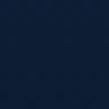
国际足球
2026-06-13 07:06:14
卫冕冠军强势出击！阿根廷首战对决瑞典，梅西领