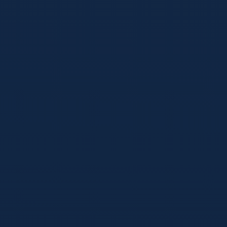
体育科技
2026-06-21 07:04:47
•
体育科技
AI预测世界杯靠谱吗？从数据来源、模