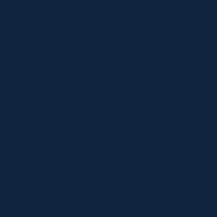
体育专题
2026-06-14 07:05:22
•
体育专题
2026世界杯G组风云：比利时对决埃及，
首战即是分水岭