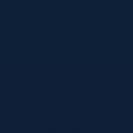
SEO内容分析
2026-06-20 22:15:57
•
SEO内容分析
搜索“世界杯投注平台”的人到底在找什
么？用户需求拆解与内容选择建议
“世界杯投注平台”这个词背后，往往不只有一种明确需求。本
文从搜索意图分析出发，帮助你看懂结果页差异，学会用更安
全、更精准的方式找到赛程、球队资料、热点讨论与平台信息
辨别内容。
阅读全文
SEO内容分析