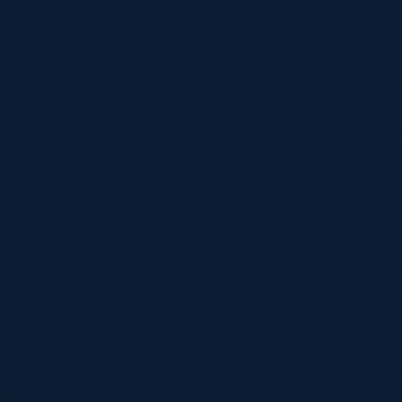
成任何投资或投注建议。
阅读全文
数据分析指南