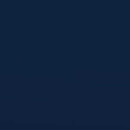
国际足球
2026-06-13 07:06:14
•
国际足球