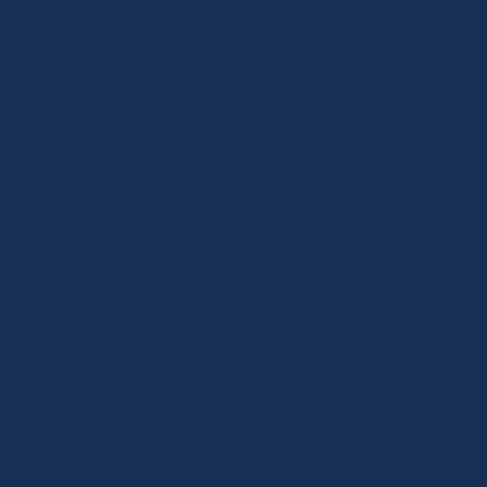
在线平台评测
2026-03-24 07:02:24
•
在线平台评测
亲身深度测评：从注册到提现，哪家世界
杯外围网站最值得信赖？
通过一个球迷的完整实战流程，真实还原世界杯外围网站的注
册、首充、优惠、投注与提现体验，横向对比多家平台，帮你
找到最适合的那一个。
阅读全文
在线平台评测