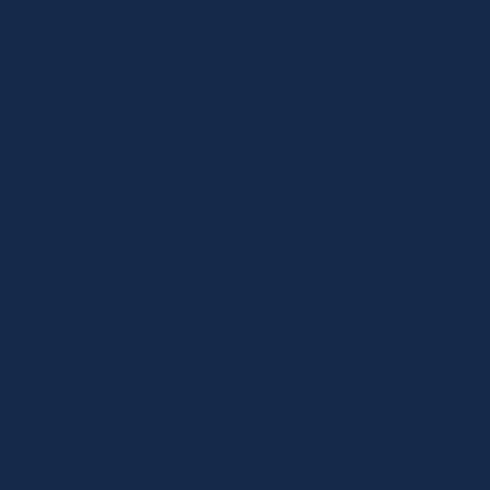
数据
2026-03-26 07:02:19
•
数据
世界杯外围投注：那些“必胜盘”为何会爆
冷？用历届数据拆解赔率背后的概率与人
性
你以为的“稳”，往往只是大众情绪的共振。用世界杯历届赛果
与赔率逻辑，识别爆冷的统计特征与心理偏差，让每一次判断
更冷静、更接近真实概率。
阅读全文
数据