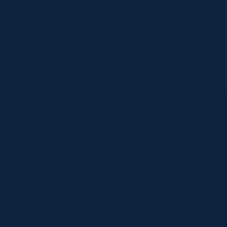
2026年世界杯G组战火即将燃起。新老交替的“欧洲红魔”比利
时遭遇擅长反击的“法老王”埃及，这场首轮碰撞将直接决定小
组的晋级走向。
阅读全文
体育专题