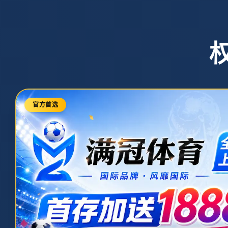
26
2026世界杯直播网
首页
在线直播
赛程表
直播平台
实时比分
更多
▾
进入直播
开赛提醒
直播
打开菜单
≡
赛事资讯
汇聚2026世界杯最新新闻、赛前前瞻与球队动态。按时间、热
度或精选快速筛选，直达你关心的内容。
最新
热门
精选