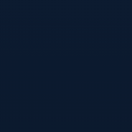
绿茵聚焦
« Previous
1
2
3
...
6
Next »
想直接看比赛？
前往直播入口与赛程页，快速找到正在进行与即将开球的场
次。
在线直播
赛程表
实时比分
26
2026世界杯直播网
聚合世界杯赛事直播入口、赛程与比分信息，帮助您更快找到
可靠的观赛路径与更新。
快速进入直播
查看平台指南
导航
首页
在线直播
赛程表
直播平台
实时比分
赛事资讯
合作与信任