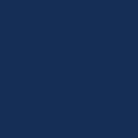
足球
2026-03-28 07:02:38
•
足球
2026世界杯主场压力：当北美三国把“家
门口的荣耀”背在肩上
主场从来不只是地理优势，它也是舆论的聚光灯与球迷的期待
总和。透过历史战绩、文化气候与东道主成败案例，拆解2026
世界杯主场压力如何真实改变球队与球员的命运曲线。
阅读全文
足球