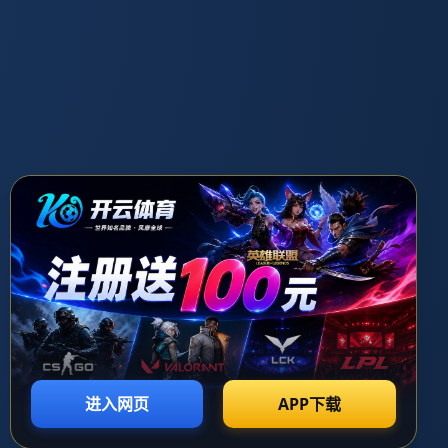
×
观看。