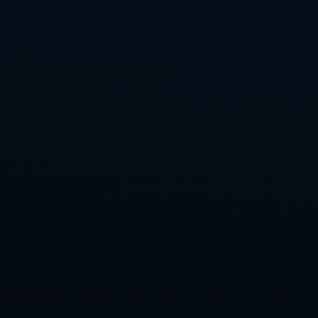
面向“搜索发现 → 点击跳转观看”的场景，我们把常用信息
更快到达
减少分散搜索，把入口与指引放在更显眼的位置。
信息更清晰
按“赛程—入口—比分”的使用路径组织内容，更好找。
移动端友好
手机上快速点开入口、跳转观看、同步比分，不繁琐。
平台指引
提供平台页面与入口说明，便于选择合适的观看方式。
热门关键词覆盖
围绕“直播 / 在线观看 / 赛程 / 高清入口”组织页面信息。