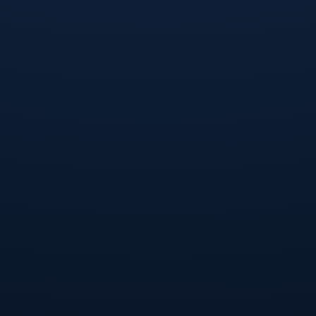
赛。
径。