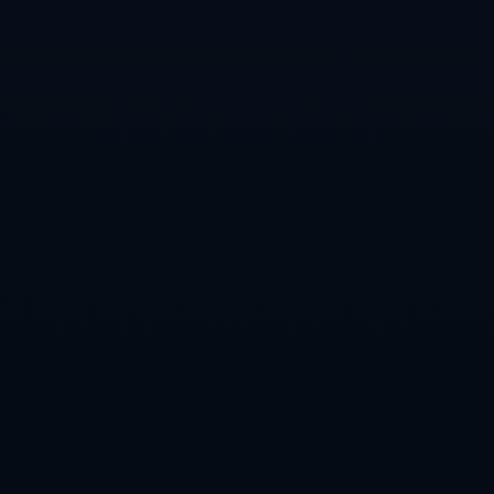
集中在首页：直播入口、赛程表、平台指南与实时比分，帮助你更