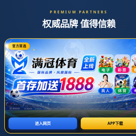
26
2026世界杯直播网
首页
在线直播
赛程表
直播平台
实时比分
更多
▾
进入直播
开赛提醒
直播
打开菜单
≡
2026世界杯直播网
/
实时比分
2026世界杯实时比分
这里汇总展示比赛状态、当前比分与完场赛果的结构化信息示
例，便于快速扫一眼掌握赛况。需要安排观赛时间可前往赛程
表，想直接观看可前往在线直播入口。
查看赛程表
前往在线直播
今日焦点
3 场
示例数量，仅用于页面展示结构。
进行中