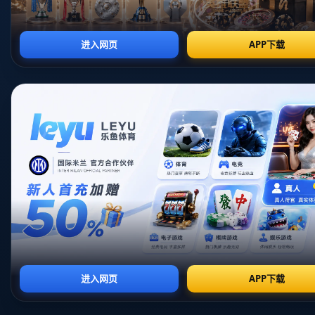
相关赛程
进入直播
小组赛 C组
完场
主队C
主队
0
VS
客队C
客队
0
开球时间
北京时间 18:00
场地
示例球场 3
相关赛程
进入直播
提示：如何高效查看比分？
优先看“进行中”状态，快速锁定正在打的场次。
如果想计划观赛，建议先看
赛程表
，再从
在线直播
进
入观看。