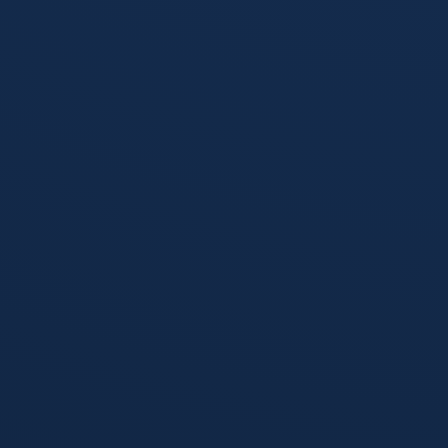
2026-04-03 07:02:27
浏览
89
更新
2026-04-03 07:02:27