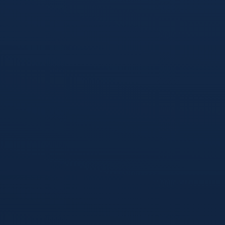
足球
2026世界杯主场压力：当北美三国把“家
门口的荣耀”背在肩上