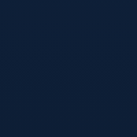
世界杯外围投注：那些“必胜盘”为何会爆冷？用历届数
据拆解赔率背后的概率与人性
2026-03-26