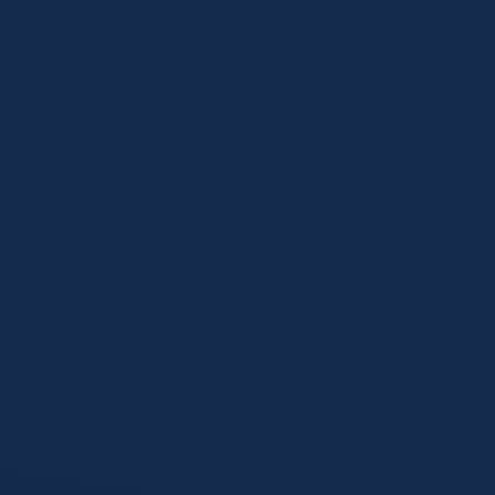
示着主力队员的突发伤病或战术调整。
学会理性解读这些数据，不盲从热门，也不盲目猎奇。将赔率
作为印证自己数据研究的辅助工具，而不是唯一的决策依据，
这才是智慧观赛的体现。
4. 预算管理：守住娱乐的黄金边界
在掌握了数据与赔率后，许多球迷会选择通过合法的
世界杯投
注入口
参与一些轻度预测，为观赛增添一份心跳与趣味。然
而，真正的智者深知，这只是娱乐的延伸，而非致富的捷径。
在这里，
预算管理与风险意识
是不可逾越的红线。
理性娱乐的三大黄金法则：
专款专用：
设定一个绝对不影响日常生活的固定“娱乐
预算”，输掉也无伤大雅。
切忌追损：
保持平和心态，绝不因为一时的失利而追加
预算试图“回本”。
保持娱乐心态：
预测的乐趣在于验证自己的眼光，而非
对结果的过度执念。