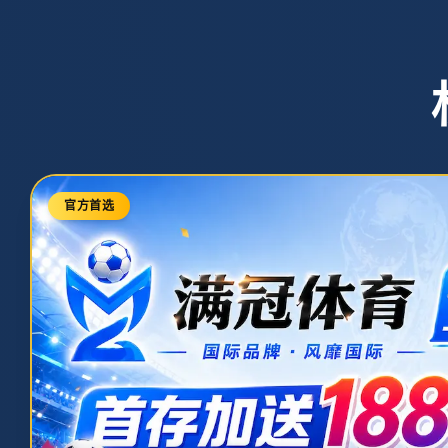
26
2026世界杯直播网
首页
在线直播
赛程表
直播平台
实时比分
更多
▾
进入直播
开赛提醒
直播
打开菜单
≡
首页
/
体育智趣
/
绿茵盛宴的理性狂欢：世界杯观赛指南与智趣策略
体育智趣
绿茵盛宴的理性狂欢：世界杯
观赛指南与智趣策略
肖恩·林
2026-06-01
96 次阅读