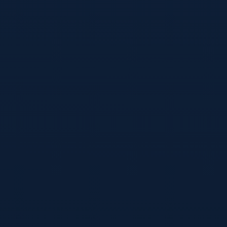
作为球迷的记忆：世界杯那些跨越语言的瞬间与观赛仪
式
2026-03-23