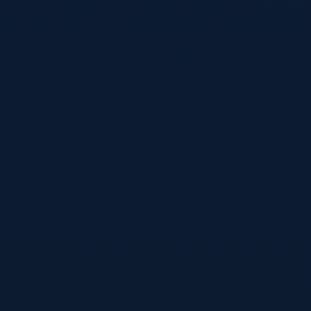
栏目分类
体育知识
(1)
数据分析指南
(1)
体育科技
(2)
SEO内容分析
(1)
体育专题
(1)
国际足球
(3)
绿茵聚焦
(1)
体育新闻
(1)
2026世界
杯
(1)
体育商业
(1)
26
2026世界杯直播网
聚合世界杯赛事直播入口、赛程与比分信息，帮助您更快找到
可靠的观赛路径与更新。
快速进入直播
查看平台指南
导航
首页
在线直播
赛程表
直播平台
实时比分
赛事资讯
合作与信任
kaiyun体育
↗