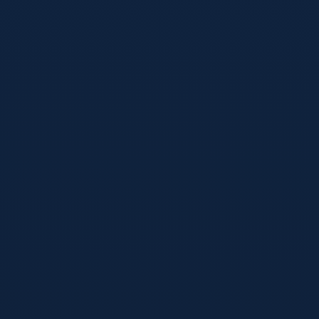
2026世界杯主场压力：当北美三国把“家门口的荣耀”背
在肩上
2026-03-28