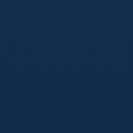
提醒设置是“不漏球”体系的心脏。这里给出可复制的提醒与订
阅清单：
在 APP 中启用“进球、红黄牌、替补、终场”四类通知；
优先选择声音+横幅提醒。
使用 Web 推送（桌面）订阅重要比赛的赛况流：若你在
电脑前，桌面推送是最快的文字提醒。
订阅官方 RSS 或赛事推特/微博账号以获取权威通知
（适合核实争议信息）。
对于高级数据迷：订阅付费数据服务或 API（例如比赛
事件流）以获得毫秒级事件推送，用于自定义提醒或赛
事监控面板。
提醒设置小贴士
避免重复提醒导致忽略：同类通知只开启一款主要来
源；另一款作为备份不开声音。
使用“免打扰例外”将比分提醒加入白名单，保证在重要
比赛时可穿透静音。
定制关键词提醒（如“进球”、“加时”）帮助筛选重要事