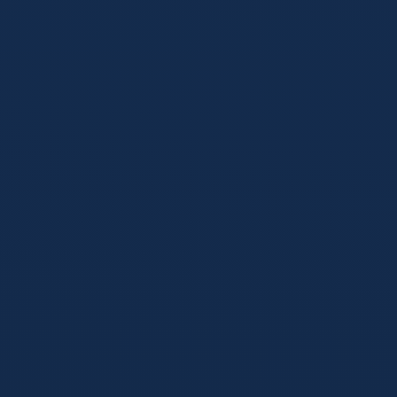
比赛提醒与数据订阅实操