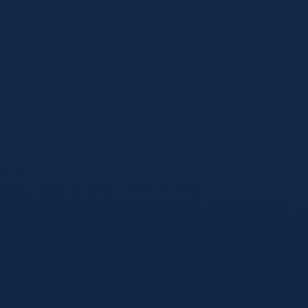
如果你愿意，我可以根据你常用的设备给出一份定制化的 7 天
观赛配置清单，让每场比赛都不再错过。
永久链接
分享
快速导航
在线直播
赛程表
直播平台
实时比分
赛事资讯
热门阅读