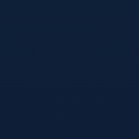
世界杯外围投注：那些“必胜盘”为何会爆冷？用历届数
据拆解赔率背后的概率与人性
2026-03-26