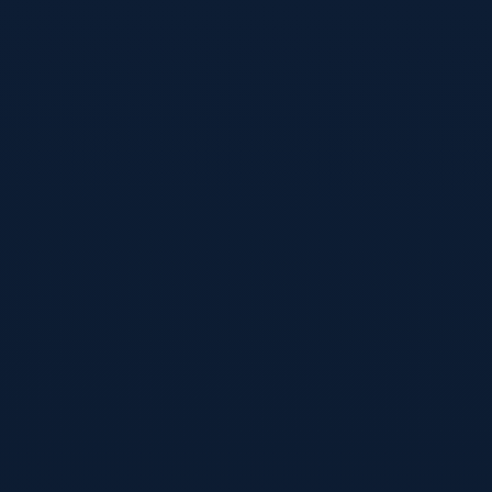
作为球迷的记忆：世界杯那些跨越语言的瞬间与观赛仪
式
2026-03-23
最新发布
从零开始看懂欧洲赔率和亚洲盘口区别：概念、玩法与
判断逻辑全解析
体育知识
·
2026-07-08
新手如何学习世界杯量化投注背后的数据分析方法：从
指标认识到风险边界
数据分析指南
·
2026-06-22
AI预测世界杯靠谱吗？从数据来源、模型逻辑到历史案
例一次看懂
体育科技
·
2026-06-21
搜索“世界杯投注平台”的人到底在找什么？用户需求拆
解与内容选择建议