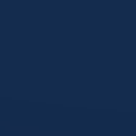
主屏
（直播画面）：选择清晰度高且延迟可控的源，若
关心延迟可优先选择延迟较低的直播渠道或线缆回放。
副屏
（比分 APP）：开启进球/半场/伤停补时推送，优
先使用两款不同供应商的 APP 做交叉验证。
第三屏
（社交/官方）：当出现争议判罚或赛程变动时，
迅速切换确认官方通告和现场快照。
一个实用技巧是：把比分 APP 的声音通知设为独立铃声，并
把手机放在你视线易及之处，确保零时延察觉。