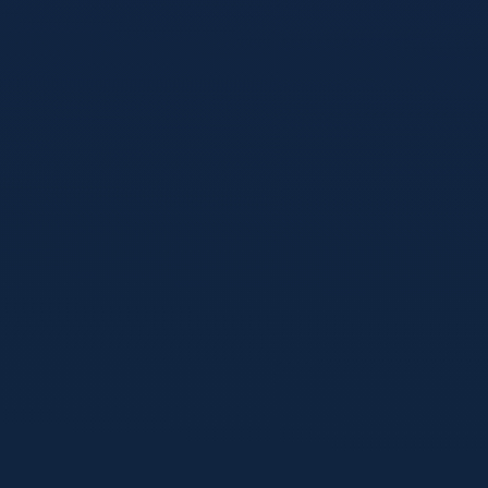
亲身深度测评：从注册到提现，哪家世界杯外围网站最
值得信赖？
2026-03-24