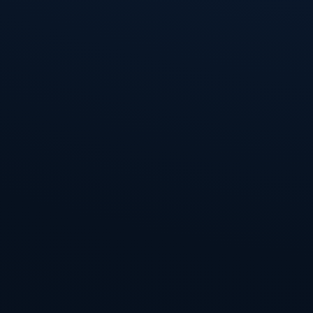
图示：赛场的噪声、赔率的信号，以及人群情绪的放大器。
1. 什么算“爆冷”？先把概念对齐
在世界杯外围投注语境里，“爆冷”常被简化成
弱队赢强队
。但
这很关键：因为“强弱”是叙事，赔率才是市场给出的概率语言
2. 从世界杯数据看：爆冷更像“结构性事件