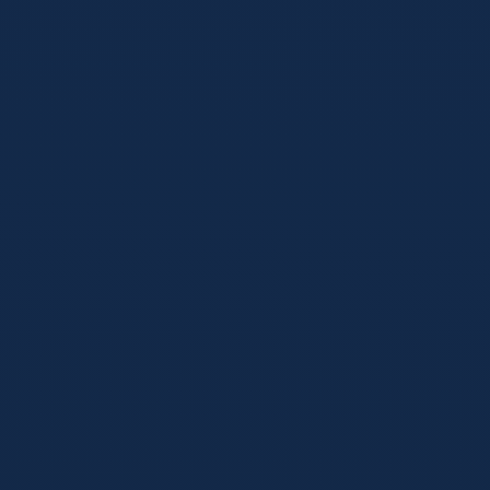
你再配合一个简单的记录工具，就能把庞杂的赛程变成清晰的
观赛计划。
对于大多数球迷来说，最省心的路径通常是：先用官网确认整
体赛程，再用媒体筛重点比赛，最后把自己最关注的场次加入
日历或提醒。这样既不会错过关键对阵，也能在信息爆炸的赛
程季里保持从容。
如果你愿意，现在就可以先做一件事：把最关心的球队和第一
场想看的比赛记下来。等完整赛程正式公布后，你会发现自己
比别人更快进入状态，也更容易享受这届世界杯的每一个精彩
夜晚。
永久链接
分享
快速导航
在线直播
赛程表
直播平台
实时比分
赛事资讯
热门阅读