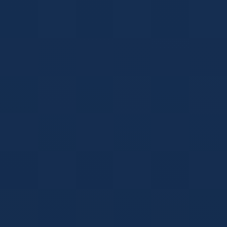
优点：
信息权威、结构完整、适合查全赛程。
缺点：
页面信息多，初次使用时不够直观。
适合人群：
想要核对正式赛程、做资料整理、关注完整
赛事进程的人。
2. 权威体育媒体：解读更友好，适合快速理解
体育媒体的优势不是“最全”，而是“最好懂”。它们通常会把复
杂赛程整理成专题页、时间轴、重点赛事推荐或晋级图，让你
一眼看出焦点战在哪里。对于平时没时间翻完整赛程表的人来
说，这类内容非常省心。
优点：
排版清楚、重点突出、会附带赛前分析。
缺点：
可能存在二次整理，细节需回查官网确认。
适合人群：
想快速了解重点比赛和赛程看点的球迷。
3. 电视台节目单：适合固定收看习惯的人
如果你更习惯在电视上看球，那么电视台的赛程表会更贴近日
常使用。它通常会直接告诉你哪一场会直播、几点播出、是否
有赛前或赛后节目，特别适合喜欢“打开电视就看”的观众。