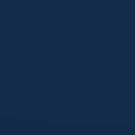
最后怎么判断：你真正需要的是哪一种赛
程查看法
归根结底，2026世界杯完整赛程怎么看，并不只是“找到一张
表”这么简单，而是找到一种适合自己的观看方式。
官网适合
核对，媒体适合理解，电视台适合收看，APP适合提醒
。如果