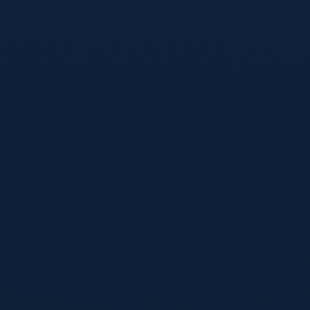
新手如何学习世界杯量化投注背后的数据分析方法：从
指标认识到风险边界
数据分析指南
·
2026-06-22
AI预测世界杯靠谱吗？从数据来源、模型逻辑到历史案
例一次看懂
体育科技
·
2026-06-21
搜索“世界杯投注平台”的人到底在找什么？用户需求拆
解与内容选择建议
SEO内容分析
·
2026-06-20
2026世界杯G组风云：比利时对决埃及，首战即是分水
岭
体育专题
·
2026-06-14
卫冕冠军强势出击！阿根廷首战对决瑞典，梅西领衔能
否轻松迎来开门红？
国际足球
·
2026-06-13
栏目分类
体育知识
(1)
数据分析指南
(1)
体育科技
(2)
SEO内容分析
(1)
体育专题
(1)
国际足球
(3)
绿茵聚焦
(1)
体育新闻
(1)
2026世界