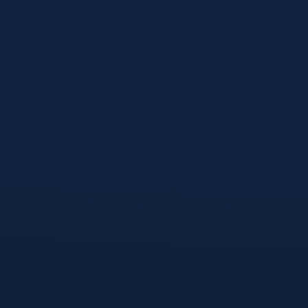
世界杯外围投注：那些“必胜盘”为何会爆冷？用历届数
据拆解赔率背后的概率与人性