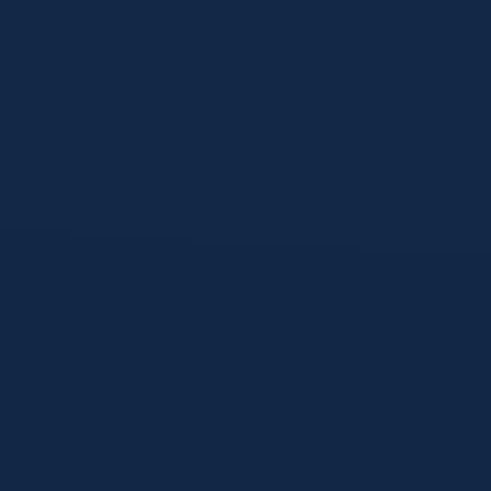
2026 世界杯：48 队扩军与三国合办，足球新时代的“分
水岭”
2026-03-21