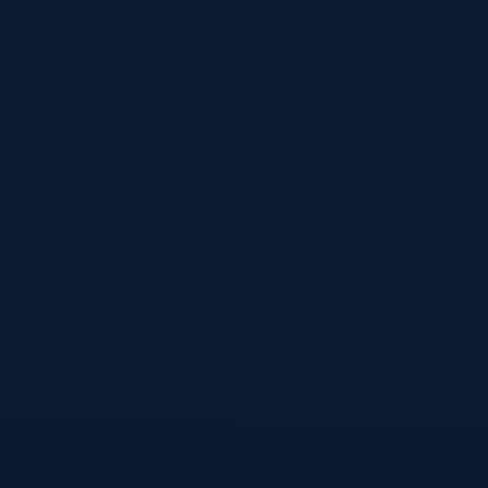
很多球迷最在意的，不只是比赛能不能看，还包括小组赛积分
榜要不要付费、去哪看最省心。本文从官方网站、体育平台到
数据 App，帮你把“免费”和“收费”彻底分清楚。
2026-05-17
·
继续阅读