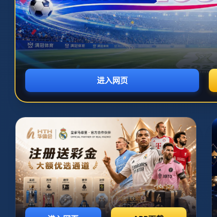
2026-05-15
69 次阅读
想第一时间看懂2026世界杯完整赛程，却总被时间、对阵和城
市信息绕晕？这篇文章会把小组赛到决赛的结构、查看渠道和
记录工具一次讲清楚。