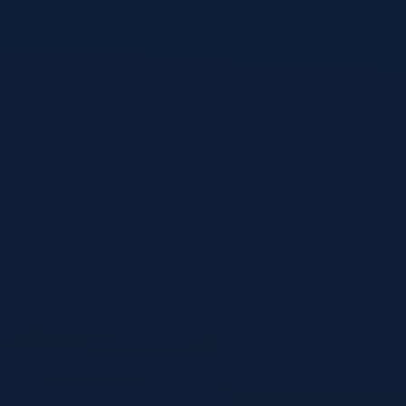
体育
2026世界杯开幕时间墨西哥在哪举办？一文看懂揭
幕城市、球场与出行安排